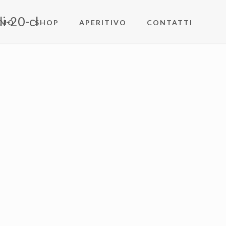
i-20-cl
AMO
SHOP
APERITIVO
CONTATTI