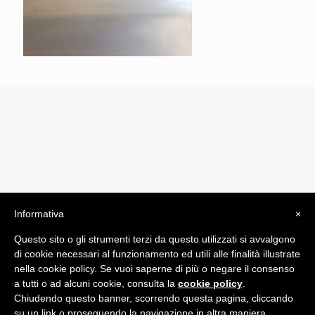
Informativa
×
© 2019 Drogheria Gilberto. All Rights Reserved. Powered
Questo sito o gli strumenti terzi da questo utilizzati si avvalgono
by
Comunicatori su Misura srl
di cookie necessari al funzionamento ed utili alle finalità illustrate
Termini e Condizioni di Vendita - Terms and Conditions
nella cookie policy. Se vuoi saperne di più o negare il consenso
a tutti o ad alcuni cookie, consulta la
cookie policy
.
ITA:
Chiudendo questo banner, scorrendo questa pagina, cliccando
ENG:
su un link o proseguendo la navigazione in altra maniera,