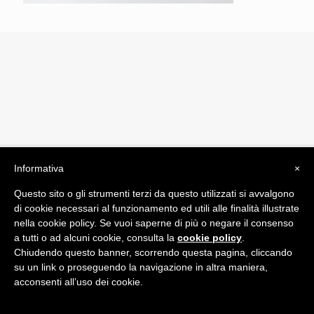
Informativa
×
© 2019 Drogheria Gilberto. All Rights Reserved. Powered
by
Comunicatori su Misura srl
Questo sito o gli strumenti terzi da questo utilizzati si avvalgono
Termini e Condizioni di Vendita - Terms and Conditions
di cookie necessari al funzionamento ed utili alle finalità illustrate
nella cookie policy. Se vuoi saperne di più o negare il consenso
ITA:
a tutti o ad alcuni cookie, consulta la
cookie policy
.
Chiudendo questo banner, scorrendo questa pagina, cliccando
ENG:
su un link o proseguendo la navigazione in altra maniera,
acconsenti all’uso dei cookie.