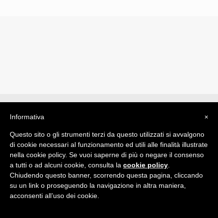
© 2019 Drogheria Gilberto. All Rights Reserved. Powered
Informativa
×
by
Comunicatori su Misura srl
Questo sito o gli strumenti terzi da questo utilizzati si avvalgono
Termini e Condizioni di Vendita - Terms and Conditions
di cookie necessari al funzionamento ed utili alle finalità illustrate
nella cookie policy. Se vuoi saperne di più o negare il consenso
ITA:
a tutti o ad alcuni cookie, consulta la
cookie policy
.
ENG:
Chiudendo questo banner, scorrendo questa pagina, cliccando
su un link o proseguendo la navigazione in altra maniera,
acconsenti all’uso dei cookie.