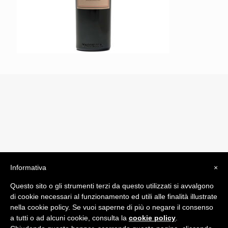
Informativa
×
© 2019 Drogheria Gilberto. All Rights Reserved. Powered
Questo sito o gli strumenti terzi da questo utilizzati si avvalgono
by
Comunicatori su Misura srl
di cookie necessari al funzionamento ed utili alle finalità illustrate
Termini e Condizioni di Vendita - Terms and Conditions
nella cookie policy. Se vuoi saperne di più o negare il consenso
a tutti o ad alcuni cookie, consulta la
cookie policy
.
ITA: