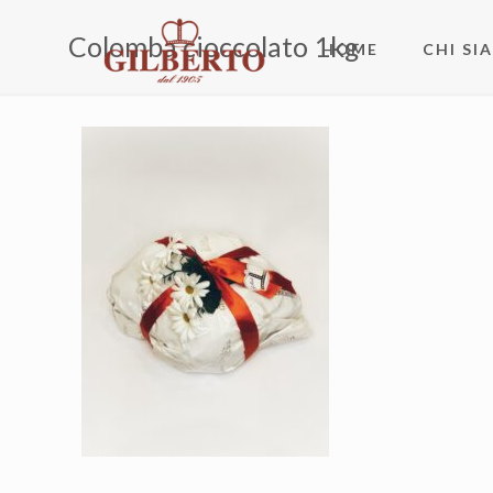
Colomba cioccolato 1kg
HOME
CHI SI