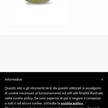
Informativa
×
© 2019 Drogheria Gilberto. All Rights Reserved. Powered
Questo sito o gli strumenti terzi da questo utilizzati si avvalgono
by
Comunicatori su Misura srl
di cookie necessari al funzionamento ed utili alle finalità illustrate
Termini e Condizioni di Vendita - Terms and Conditions
nella cookie policy. Se vuoi saperne di più o negare il consenso
a tutti o ad alcuni cookie, consulta la
cookie policy
.
ITA: