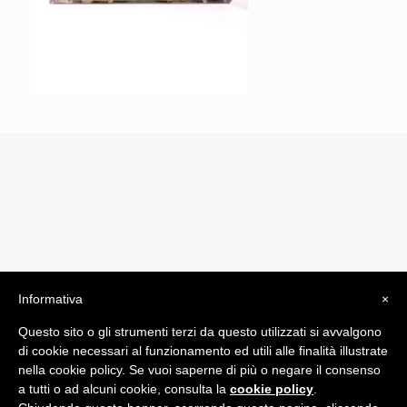
Informativa
×
© 2019 Drogheria Gilberto. All Rights Reserved. Powered
Questo sito o gli strumenti terzi da questo utilizzati si avvalgono
by
Comunicatori su Misura srl
di cookie necessari al funzionamento ed utili alle finalità illustrate
Termini e Condizioni di Vendita - Terms and Conditions
nella cookie policy. Se vuoi saperne di più o negare il consenso
a tutti o ad alcuni cookie, consulta la
cookie policy
.
ITA: