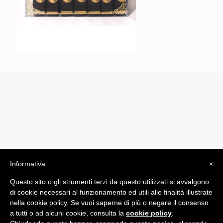
Informativa
×
© 2019 Drogheria Gilberto. All Rights Reserved. Powered
Questo sito o gli strumenti terzi da questo utilizzati si avvalgono
by
Comunicatori su Misura srl
di cookie necessari al funzionamento ed utili alle finalità illustrate
Termini e Condizioni di Vendita - Terms and Conditions
nella cookie policy. Se vuoi saperne di più o negare il consenso
a tutti o ad alcuni cookie, consulta la
cookie policy
.
ITA: