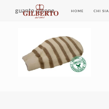
guanto cotone
HOME
CHI SI