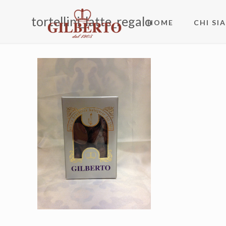
tortellini_latte_regalo
HOME
CHI SI