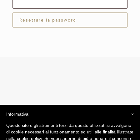
Resettare la password
Informativa
×
© 2019 Drogheria Gilberto. All Rights Reserved. Powered
Questo sito o gli strumenti terzi da questo utilizzati si avvalgono
by
Comunicatori su Misura srl
di cookie necessari al funzionamento ed utili alle finalità illustrate
Termini e Condizioni di Vendita - Terms and Conditions
nella cookie policy. Se vuoi saperne di più o negare il consenso