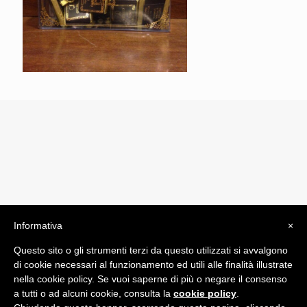
Informativa
×
© 2019 Drogheria Gilberto. All Rights Reserved. Powered
Questo sito o gli strumenti terzi da questo utilizzati si avvalgono
by
Comunicatori su Misura srl
di cookie necessari al funzionamento ed utili alle finalità illustrate
Termini e Condizioni di Vendita - Terms and Conditions
nella cookie policy. Se vuoi saperne di più o negare il consenso
a tutti o ad alcuni cookie, consulta la
cookie policy
.
ITA: