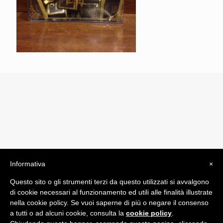
Informativa
×
© 2019 Drogheria Gilberto. All Rights Reserved. Powered
Questo sito o gli strumenti terzi da questo utilizzati si avvalgono
by
Comunicatori su Misura srl
di cookie necessari al funzionamento ed utili alle finalità illustrate
Termini e Condizioni di Vendita - Terms and Conditions
nella cookie policy. Se vuoi saperne di più o negare il consenso
a tutti o ad alcuni cookie, consulta la
cookie policy
.
ITA: