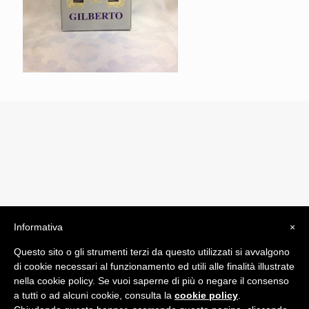
Informativa
×
© 2019 Drogheria Gilberto. All Rights Reserved. Powered
Questo sito o gli strumenti terzi da questo utilizzati si avvalgono
by
Comunicatori su Misura srl
di cookie necessari al funzionamento ed utili alle finalità illustrate
Termini e Condizioni di Vendita - Terms and Conditions
nella cookie policy. Se vuoi saperne di più o negare il consenso
a tutti o ad alcuni cookie, consulta la
cookie policy
.
ITA: