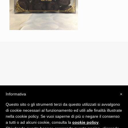
Informativa
×
© 2019 Drogheria Gilberto. All Rights Reserved. Powered
Questo sito o gli strumenti terzi da questo utilizzati si avvalgono
by
Comunicatori su Misura srl
di cookie necessari al funzionamento ed utili alle finalità illustrate
Termini e Condizioni di Vendita - Terms and Conditions
nella cookie policy. Se vuoi saperne di più o negare il consenso
a tutti o ad alcuni cookie, consulta la
cookie policy
.
ITA: