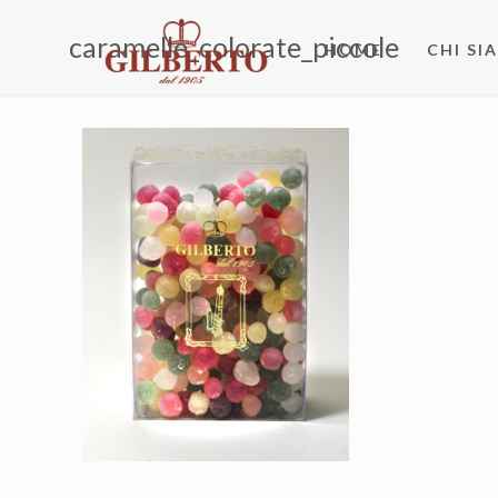
caramelle_colorate_piccole
HOME
CHI SI