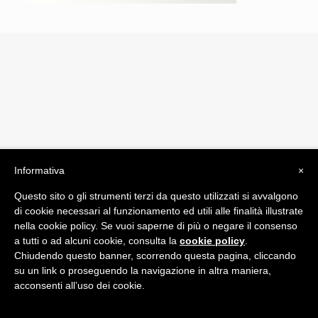
Informativa
×
© 2019 Drogheria Gilberto. All Rights Reserved. Powered
by
Comunicatori su Misura srl
Questo sito o gli strumenti terzi da questo utilizzati si avvalgono
Termini e Condizioni di Vendita - Terms and Conditions
di cookie necessari al funzionamento ed utili alle finalità illustrate
nella cookie policy. Se vuoi saperne di più o negare il consenso
ITA:
a tutti o ad alcuni cookie, consulta la
cookie policy
.
Chiudendo questo banner, scorrendo questa pagina, cliccando
ENG:
su un link o proseguendo la navigazione in altra maniera,
acconsenti all’uso dei cookie.