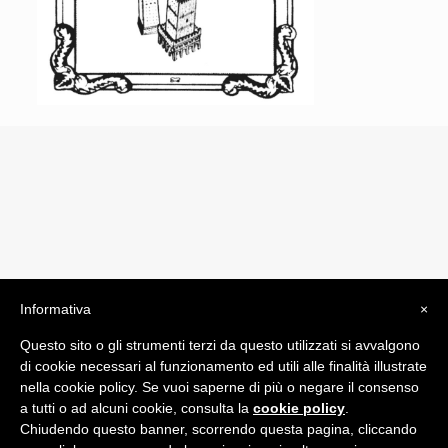
Informativa
×
© 2019 Drogheria Gilberto. All Rights Reserved. Powered
Questo sito o gli strumenti terzi da questo utilizzati si avvalgono
by
Comunicatori su Misura srl
di cookie necessari al funzionamento ed utili alle finalità illustrate
Termini e Condizioni di Vendita - Terms and Conditions
nella cookie policy. Se vuoi saperne di più o negare il consenso
a tutti o ad alcuni cookie, consulta la
cookie policy
.
ITA:
Chiudendo questo banner, scorrendo questa pagina, cliccando
ENG: