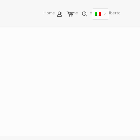
Home
Home
enotecagilberto