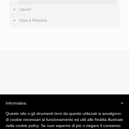
Liquori
Casa e Persona
Informativa
×
© 2019 Drogheria Gilberto. All Rights Reserved. Powered
Questo sito o gli strumenti terzi da questo utilizzati si avvalgono
by
Comunicatori su Misura srl
di cookie necessari al funzionamento ed utili alle finalità illustrate
Termini e Condizioni di Vendita - Terms and Conditions
nella cookie policy. Se vuoi saperne di più o negare il consenso