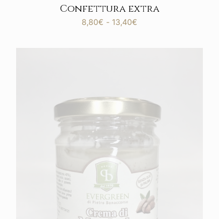
Confettura extra
Fascia
8,80
€
-
13,40
€
di
prezzo:
da
8,80€
a
13,40€