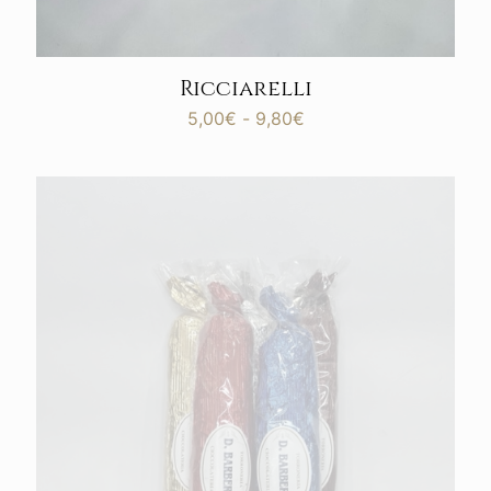
Ricciarelli
Fascia
5,00
€
-
9,80
€
di
prezzo:
da
5,00€
a
9,80€