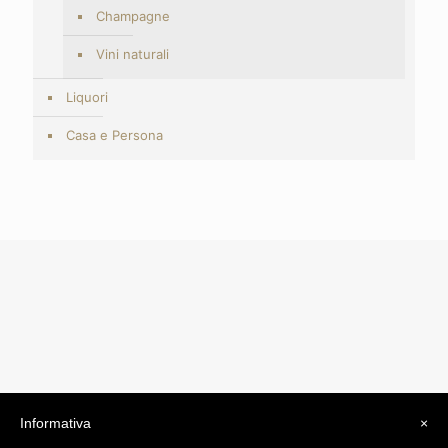
Champagne
Vini naturali
Liquori
Casa e Persona
Informativa
×
© 2019 Drogheria Gilberto. All Rights Reserved. Powered