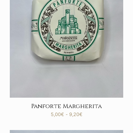
Panforte Margherita
Fascia
5,00
€
-
9,20
€
di
prezzo:
da