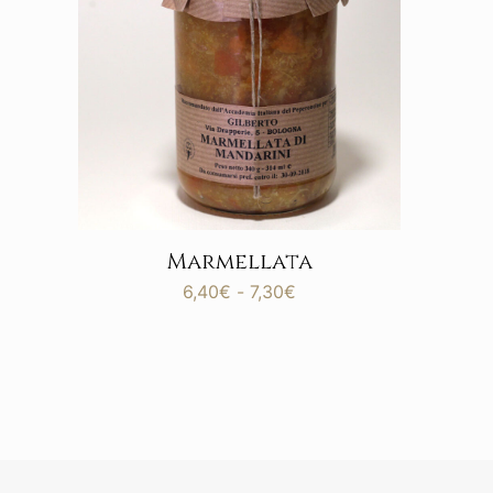
Marmellata
Fascia
6,40
€
-
7,30
€
di
prezzo:
da
6,40€
a
7,30€