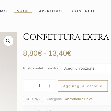
AMO
SHOP
APERITIVO
CONTATTI
Confettura extra
Fascia
8,80
€
-
13,40
€
di
prezzo:
Gusto confettura extra
da
8,80€
Confettura
Aggiungi al carrello
extra
a
quantità
13,40€
COD:
N/A
Categoria:
Gastronomia Dolce