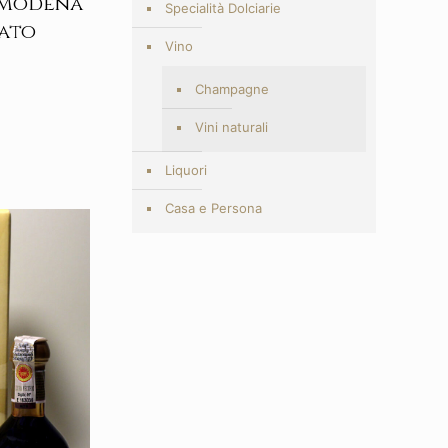
 Modena
Specialità Dolciarie
iato
Vino
Champagne
Vini naturali
Liquori
Casa e Persona