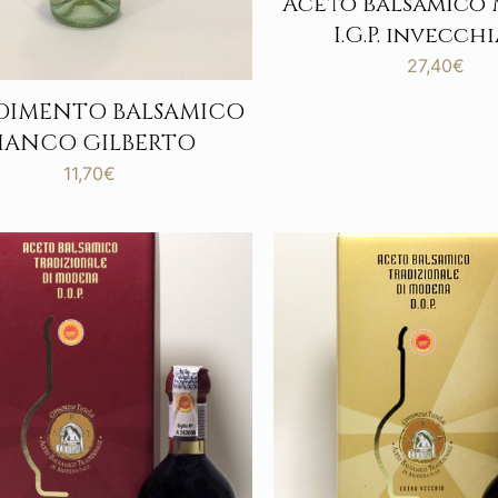
Aceto balsamico
I.G.P. invecch
27,40
€
IMENTO BALSAMICO
IANCO GILBERTO
11,70
€