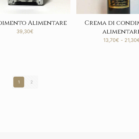
imento Alimentare
Crema di cond
alimentar
39,30
€
13,70
€
-
21,30
1
2