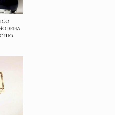
ico
 Modena
cchio