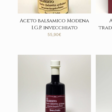
Aceto balsamico Modena
I.G.P. invecchiato
trad
55,90
€