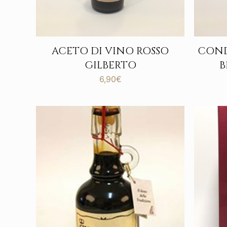
ACETO DI VINO ROSSO
COND
GILBERTO
B
6,90
€