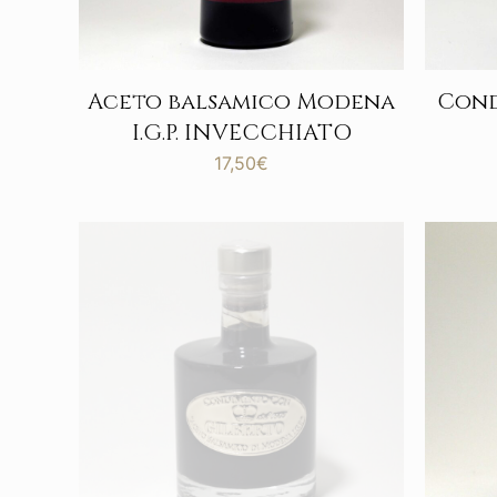
Aceto balsamico Modena
Cond
I.G.P. INVECCHIATO
17,50
€