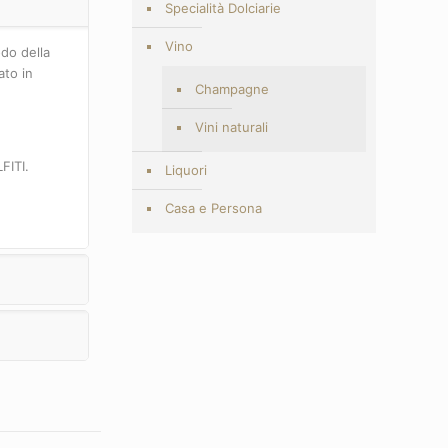
Specialità Dolciarie
Vino
odo della
ato in
Champagne
Vini naturali
FITI.
Liquori
Casa e Persona