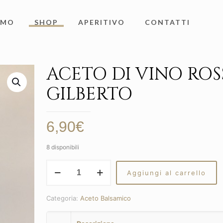
AMO
SHOP
APERITIVO
CONTATTI
ACETO DI VINO RO
GILBERTO
6,90
€
8 disponibili
ACETO
Aggiungi al carrello
DI
VINO
ROSSO
Categoria:
Aceto Balsamico
GILBERTO
quantità