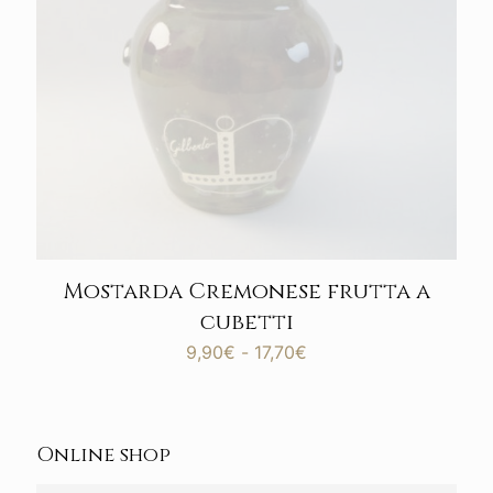
Mostarda Cremonese frutta a
cubetti
Fascia
9,90
€
-
17,70
€
di
prezzo:
da
9,90€
Online shop
a
17,70€