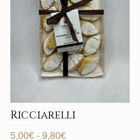
Ricciarelli
Fascia
5,00
€
-
9,80
€