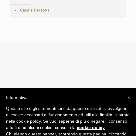
Casa e Persona
Informativa
×
© 2019 Drogheria Gilberto. All Rights Reserved. Powered
Questo sito o gli strumenti terzi da questo utilizzati si avvalgono
by
Comunicatori su Misura srl
di cookie necessari al funzionamento ed utili alle finalità illustrate
Termini e Condizioni di Vendita - Terms and Conditions
nella cookie policy. Se vuoi saperne di più o negare il consenso
a tutti o ad alcuni cookie, consulta la
cookie policy
.
ITA:
Chiudendo questo banner, scorrendo questa pagina, cliccando