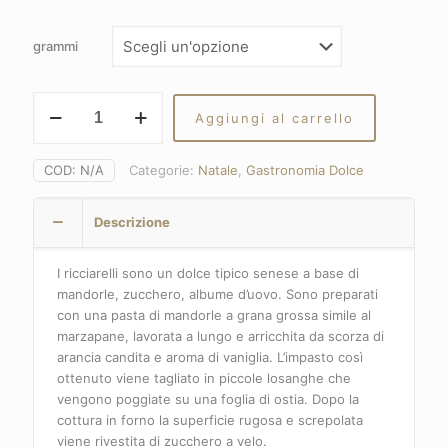
di
prezzo:
grammi
da
5,00€
Ricciarelli
Aggiungi al carrello
quantità
a
9,80€
COD:
N/A
Categorie:
Natale
,
Gastronomia Dolce
Descrizione
I ricciarelli sono un dolce tipico senese a base di
mandorle, zucchero, albume d’uovo. Sono preparati
con una pasta di mandorle a grana grossa simile al
marzapane, lavorata a lungo e arricchita da scorza di
arancia candita e aroma di vaniglia. L’impasto così
ottenuto viene tagliato in piccole losanghe che
vengono poggiate su una foglia di ostia. Dopo la
cottura in forno la superficie rugosa e screpolata
viene rivestita di zucchero a velo.