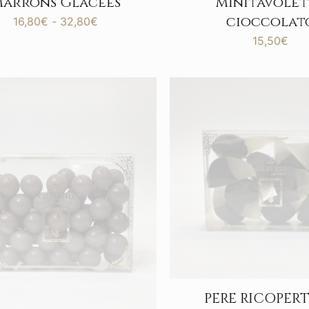
arrons Glacees
Minitavolet
cioccolat
Fascia
16,80
€
-
32,80
€
di
15,50
€
prezzo:
da
16,80€
a
32,80€
PERE RICOPERT