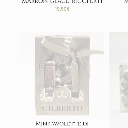
MARRON GLACE’ RICOPERTI
M
19,50
€
Minitavolette di