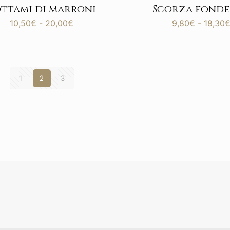
ttami di marroni
Scorza fond
Fascia
10,50
€
-
20,00
€
9,80
€
-
18,30
di
prezzo:
da
10,50€
a
1
2
3
20,00€