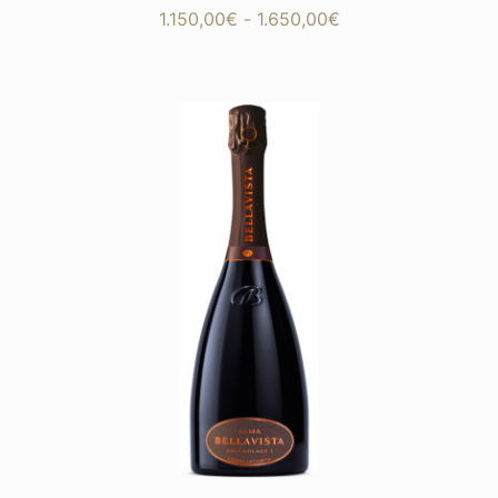
Fascia
1.150,00
€
-
1.650,00
€
di
prezzo:
da
1.150,00€
a
1.650,00€