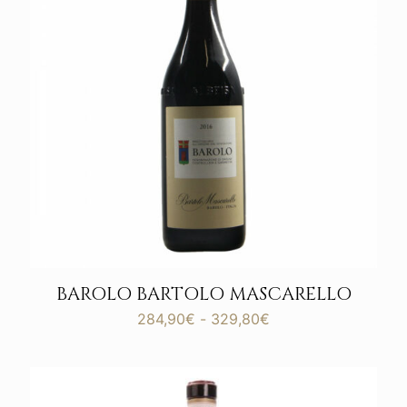
BAROLO BARTOLO MASCARELLO
Fascia
284,90
€
-
329,80
€
di
prezzo:
da
284,90€