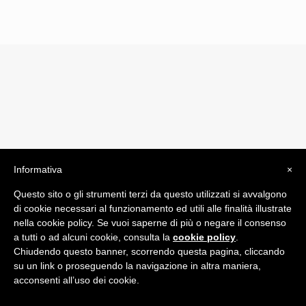
Informativa
×
© 2019 Drogheria Gilberto. All Rights Reserved. Powered
Questo sito o gli strumenti terzi da questo utilizzati si avvalgono
by
Comunicatori su Misura srl
di cookie necessari al funzionamento ed utili alle finalità illustrate
Termini e Condizioni di Vendita - Terms and Conditions
nella cookie policy. Se vuoi saperne di più o negare il consenso
a tutti o ad alcuni cookie, consulta la
cookie policy
.
ITA:
Chiudendo questo banner, scorrendo questa pagina, cliccando
ENG:
su un link o proseguendo la navigazione in altra maniera,
acconsenti all’uso dei cookie.