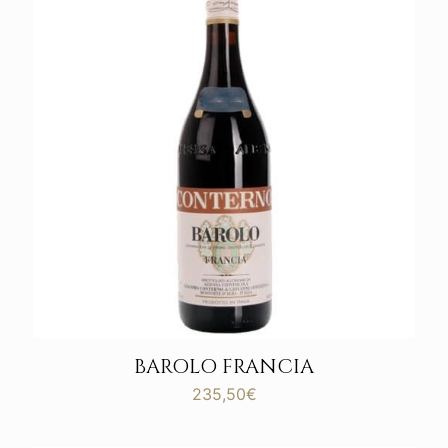
a
329,80€
BAROLO FRANCIA
235,50
€