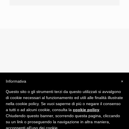
Informativa
×
© 2019 Drogheria Gilberto. All Rights Reserved. Powered
Questo sito o gli strumenti terzi da questo utilizzati si avvalgono
by
Comunicatori su Misura srl
di cookie necessari al funzionamento ed utili alle finalità illustrate
Termini e Condizioni di Vendita - Terms and Conditions
nella cookie policy. Se vuoi saperne di più o negare il consenso
a tutti o ad alcuni cookie, consulta la
cookie policy
.
ITA:
Chiudendo questo banner, scorrendo questa pagina, cliccando
ENG:
su un link o proseguendo la navigazione in altra maniera,
acconsenti all’uso dei cookie.