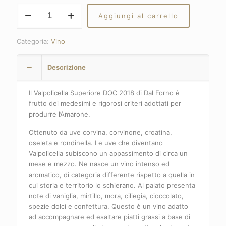
DAL
Aggiungi al carrello
FORNO
VALPOLICELLA
SUPERIORE
Categoria:
Vino
2018
quantità
Descrizione
Il Valpolicella Superiore DOC 2018 di Dal Forno è
frutto dei medesimi e rigorosi criteri adottati per
produrre l’Amarone.
Ottenuto da uve corvina, corvinone, croatina,
oseleta e rondinella. Le uve che diventano
Valpolicella subiscono un appassimento di circa un
mese e mezzo. Ne nasce un vino intenso ed
aromatico, di categoria differente rispetto a quella in
cui storia e territorio lo schierano. Al palato presenta
note di vaniglia, mirtillo, mora, ciliegia, cioccolato,
spezie dolci e confettura. Questo è un vino adatto
ad accompagnare ed esaltare piatti grassi a base di