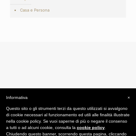
Casa e Persona
Informativa
×
© 2019 Drogheria Gilberto. All Rights Reserved. Powered
Questo sito o gli strumenti terzi da questo utilizzati si avvalgono
by
Comunicatori su Misura srl
di cookie necessari al funzionamento ed utili alle finalità illustrate
Termini e Condizioni di Vendita - Terms and Conditions
nella cookie policy. Se vuoi saperne di più o negare il consenso
a tutti o ad alcuni cookie, consulta la
cookie policy
.
ITA:
Chiudendo questo banner, scorrendo questa pagina, cliccando