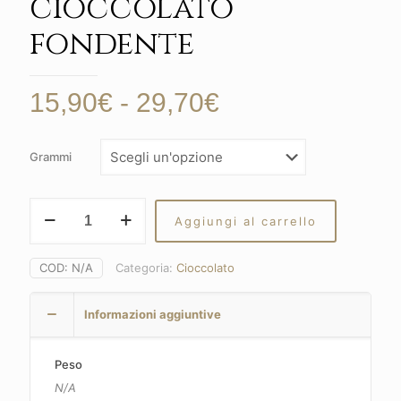
cioccolato
fondente
Fascia
15,90
€
-
29,70
€
di
prezzo:
Grammi
da
15,90€
Scorzette
Aggiungi al carrello
d'arancio
a
metà
29,70€
ricoperte
COD:
N/A
Categoria:
Cioccolato
di
cioccolato
Informazioni aggiuntive
fondente
quantità
Peso
N/A