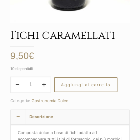
Fichi caramellati
9,50
€
10 disponibili
Fichi
Aggiungi al carrello
caramellati
quantità
Categoria:
Gastronomia Dolce
Descrizione
Composta dolce a base di fichi adatta ad
accompagnare tutti i tipi di formaggio, dai più morbidi