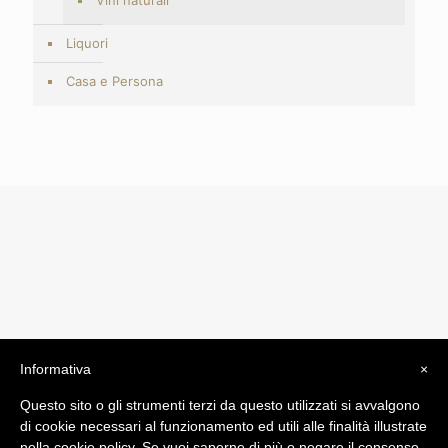
Vini naturali
Liquori
Casa e Persona
Informativa
×
© 2019 Drogheria Gilberto. All Rights Reserved. Powered
Questo sito o gli strumenti terzi da questo utilizzati si avvalgono
by
Comunicatori su Misura srl
di cookie necessari al funzionamento ed utili alle finalità illustrate
Termini e Condizioni di Vendita - Terms and Conditions
nella cookie policy. Se vuoi saperne di più o negare il consenso