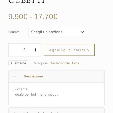
cubetti
Fascia
9,90
€
-
17,70
€
di
prezzo:
Grammi
da
9,90€
Mostarda
Aggiungi al carrello
Cremonese
a
frutta
17,70€
a
COD:
N/A
Categoria:
Gastronomia Dolce
cubetti
quantità
Descrizione
Piccante.
Ideale per bolliti e formaggi.