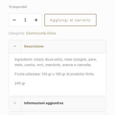
10 disponibili
SAVOR
Aggiungi al carrello
DI
ROMAGNA
quantità
Categoria:
Gastronomia Dolce
Descrizione
Ingredienti: mosto d’uva cotto, mele cotogne, pere,
mele, uvetta, noci, mandorle, arance e cannella.
Frutta utilizzata: 120 gr x 100 gr di prodotto finito.
240 gr
Informazioni aggiuntive