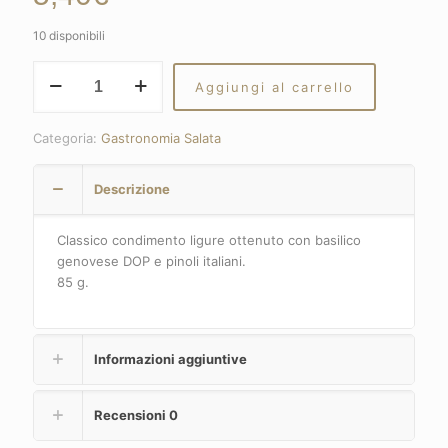
10 disponibili
Pesto
Aggiungi al carrello
genovese
senza
aglio
Categoria:
Gastronomia Salata
quantità
Descrizione
Classico condimento ligure ottenuto con basilico
genovese DOP e pinoli italiani.
85 g.
Informazioni aggiuntive
Recensioni
0