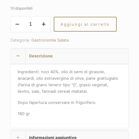
10 disponibili
SALSA
Aggiungi al carrello
DI
NOCI
quantità
Categoria:
Gastronomia Salata
Descrizione
Ingredienti: noci 40%, olio di semi di girasole,
anacardi, olio extravergine di oliva, pane grattugiato
(farina di grano tenero tipo “0”, grassi vegetali,
lievito, sale, farinadi cereali maltata).
Dopo l’apertura conservare in frigorifero.
180 gr
Informazioni aggiuntive