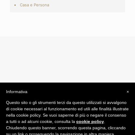
Casa e Persona
Informativa
×
© 2019 Drogheria Gilberto. All Rights Reserved. Powered
Questo sito o gli strumenti terzi da questo utilizzati si avvalgono
by
Comunicatori su Misura srl
di cookie necessari al funzionamento ed utili alle finalità illustrate
Termini e Condizioni di Vendita - Terms and Conditions
nella cookie policy. Se vuoi saperne di più o negare il consenso
a tutti o ad alcuni cookie, consulta la
cookie policy
.
ITA:
Chiudendo questo banner, scorrendo questa pagina, cliccando
ENG:
su un link o proseguendo la navigazione in altra maniera,