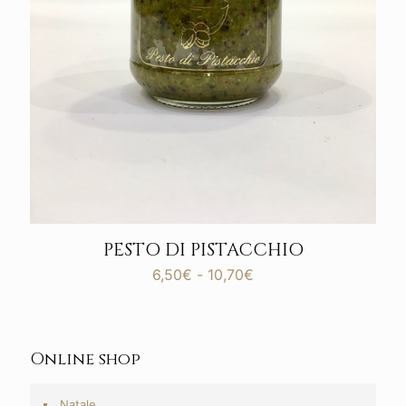
PESTO DI PISTACCHIO
Fascia
6,50
€
-
10,70
€
di
prezzo:
da
6,50€
Online shop
a
10,70€
Natale