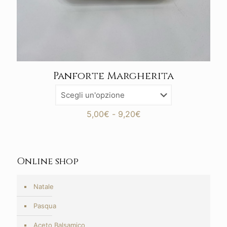
Panforte Margherita
Fascia
5,00
€
-
9,20
€
di
prezzo:
da
5,00€
Online shop
a
9,20€
Natale
Pasqua
Aceto Balsamico