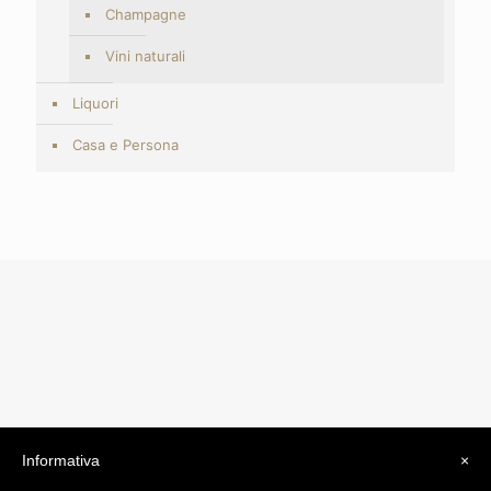
Champagne
Vini naturali
Liquori
Casa e Persona
Informativa
×
© 2019 Drogheria Gilberto. All Rights Reserved. Powered