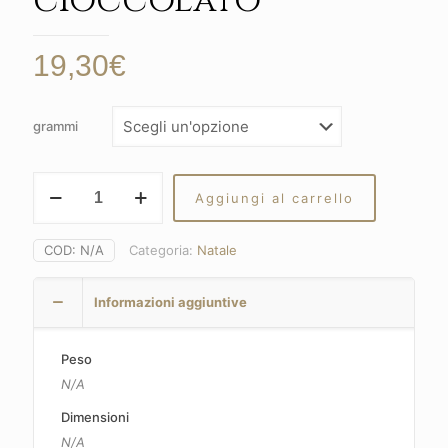
cioccolato
19,30
€
grammi
Torrone
Aggiungi al carrello
Nurzia
tenero
al
COD:
N/A
Categoria:
Natale
cioccolato
quantità
Informazioni aggiuntive
Peso
N/A
Dimensioni
N/A