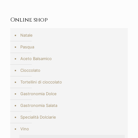
prezzo:
da
5,00€
Online shop
a
9,20€
Natale
Pasqua
Aceto Balsamico
Cioccolato
Tortellini di cioccolato
Gastronomia Dolce
Gastronomia Salata
Specialità Dolciarie
Vino