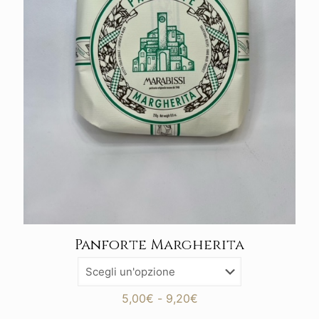
Panforte Margherita
Fascia
5,00
€
-
9,20
€
di