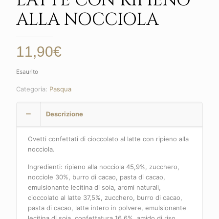
LATTE CON RIPIENO
ALLA NOCCIOLA
11,90
€
Esaurito
Categoria:
Pasqua
Descrizione
Ovetti confettati di cioccolato al latte con ripieno alla
nocciola.
Ingredienti: ripieno alla nocciola 45,9%, zucchero,
nocciole 30%, burro di cacao, pasta di cacao,
emulsionante lecitina di soia, aromi naturali,
cioccolato al latte 37,5%, zucchero, burro di cacao,
pasta di cacao, latte intero in polvere, emulsionante
lecitina di soia, confettatura 16,6%, amido di riso,