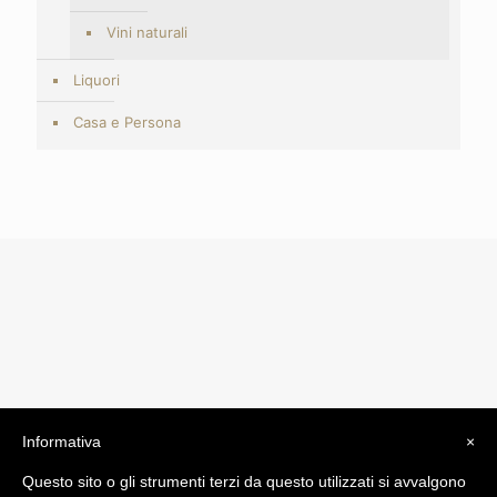
Vini naturali
Liquori
Casa e Persona
Informativa
×
© 2019 Drogheria Gilberto. All Rights Reserved. Powered
Questo sito o gli strumenti terzi da questo utilizzati si avvalgono
by
Comunicatori su Misura srl