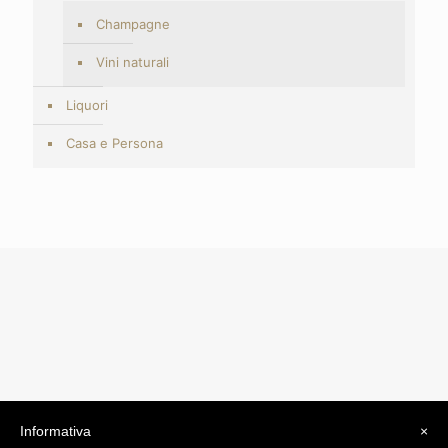
Champagne
Vini naturali
Liquori
Casa e Persona
Informativa
×