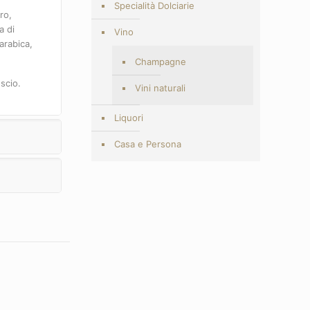
Specialità Dolciarie
ro,
a di
Vino
arabica,
Champagne
uscio.
Vini naturali
Liquori
Casa e Persona