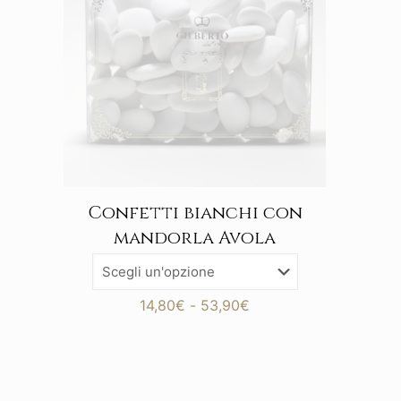
Confetti bianchi con
mandorla Avola
Fascia
14,80
€
-
53,90
€
di
prezzo:
da
14,80€
a