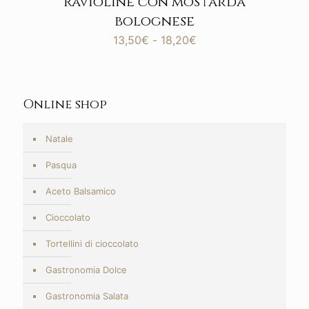
Ravioline con mostarda
bolognese
Fascia
13,50
€
-
18,20
€
di
prezzo:
da
13,50€
Online shop
a
18,20€
Natale
Pasqua
Aceto Balsamico
Cioccolato
Tortellini di cioccolato
Gastronomia Dolce
Gastronomia Salata