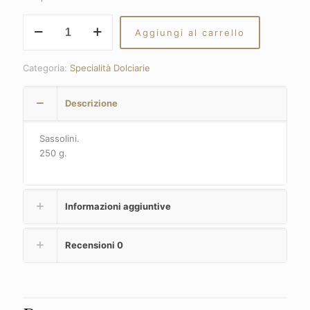
Liquirizia
Aggiungi al carrello
sassolini
quantità
Categoria:
Specialità Dolciarie
Descrizione
Sassolini.
250 g.
Informazioni aggiuntive
Recensioni
0