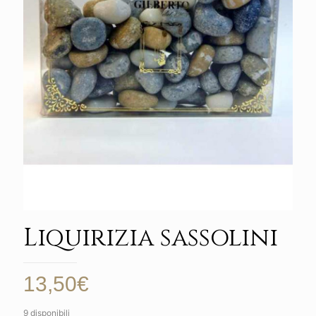
Liquirizia sassolini
13,50
€
9 disponibili