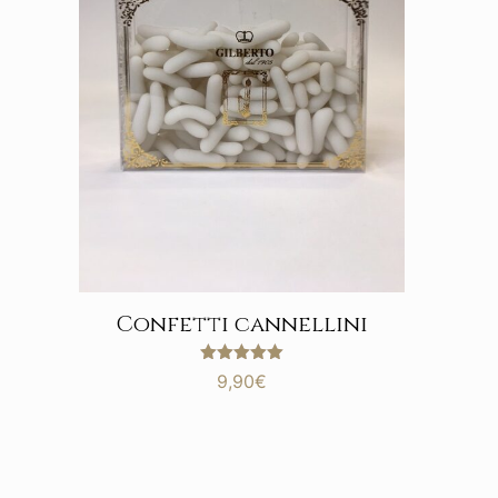
Confetti cannellini
Valutato
9,90
€
5.00
su 5